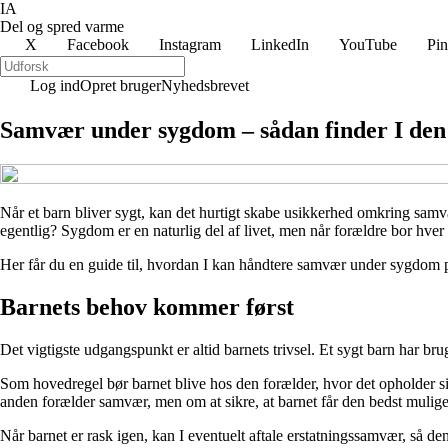
IA
Del og spred varme
X
Facebook
Instagram
LinkedIn
YouTube
Pin
Log ind
Opret bruger
Nyhedsbrevet
Samvær under sygdom – sådan finder I den 
Når et barn bliver sygt, kan det hurtigt skabe usikkerhed omkring sam
egentlig? Sygdom er en naturlig del af livet, men når forældre bor hver
Her får du en guide til, hvordan I kan håndtere samvær under sygdom på
Barnets behov kommer først
Det vigtigste udgangspunkt er altid barnets trivsel. Et sygt barn har br
Som hovedregel bør barnet blive hos den forælder, hvor det opholder sig
anden forælder samvær, men om at sikre, at barnet får den bedst mulige p
Når barnet er rask igen, kan I eventuelt aftale erstatningssamvær, så den