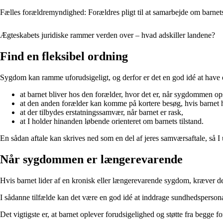
Fælles forældremyndighed: Forældres pligt til at samarbejde om barnet
Ægteskabets juridiske rammer verden over – hvad adskiller landene?
Find en fleksibel ordning
Sygdom kan ramme uforudsigeligt, og derfor er det en god idé at have e
at barnet bliver hos den forælder, hvor det er, når sygdommen ops
at den anden forælder kan komme på kortere besøg, hvis barnet ha
at der tilbydes erstatningssamvær, når barnet er rask,
at I holder hinanden løbende orienteret om barnets tilstand.
En sådan aftale kan skrives ned som en del af jeres samværsaftale, så
Når sygdommen er længerevarende
Hvis barnet lider af en kronisk eller længerevarende sygdom, kræver det
I sådanne tilfælde kan det være en god idé at inddrage sundhedspersonale
Det vigtigste er, at barnet oplever forudsigelighed og støtte fra begge 