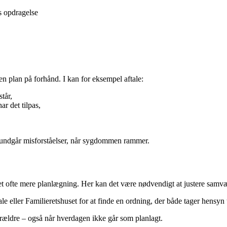
s opdragelse
n plan på forhånd. I kan for eksempel aftale:
tår,
r det tilpas,
 I undgår misforståelser, når sygdommen rammer.
 ofte mere planlægning. Her kan det være nødvendigt at justere samværet,
 eller Familieretshuset for at finde en ordning, der både tager hensyn t
forældre – også når hverdagen ikke går som planlagt.