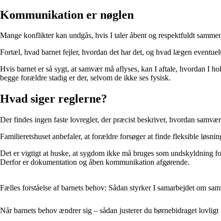
Kommunikation er nøglen
Mange konflikter kan undgås, hvis I taler åbent og respektfuldt sammen.
Fortæl, hvad barnet fejler, hvordan det har det, og hvad lægen eventuelt h
Hvis barnet er så sygt, at samvær må aflyses, kan I aftale, hvordan I ho
begge forældre stadig er der, selvom de ikke ses fysisk.
Hvad siger reglerne?
Der findes ingen faste lovregler, der præcist beskriver, hvordan samvæ
Familieretshuset anbefaler, at forældre forsøger at finde fleksible løsni
Det er vigtigt at huske, at sygdom ikke må bruges som undskyldning for
Derfor er dokumentation og åben kommunikation afgørende.
Fælles forståelse af barnets behov: Sådan styrker I samarbejdet om sam
Når barnets behov ændrer sig – sådan justerer du børnebidraget lovligt