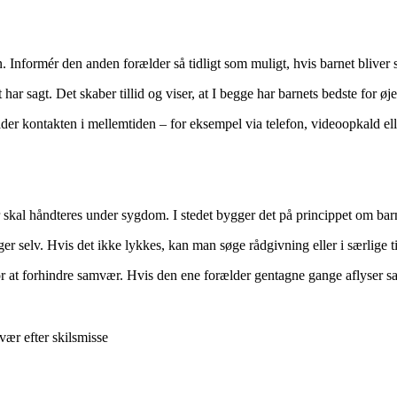
 Informér den anden forælder så tidligt som muligt, hvis barnet bliver 
ar sagt. Det skaber tillid og viser, at I begge har barnets bedste for øje
lder kontakten i mellemtiden – for eksempel via telefon, videoopkald ell
r skal håndteres under sygdom. I stedet bygger det på princippet om bar
nger selv. Hvis det ikke lykkes, kan man søge rådgivning eller i særlige 
 at forhindre samvær. Hvis den ene forælder gentagne gange aflyser sam
vær efter skilsmisse