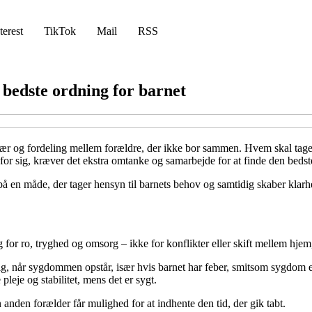
terest
TikTok
Mail
RSS
bedste ordning for barnet
vær og fordeling mellem forældre, der ikke bor sammen. Hvem skal tage 
 for sig, kræver det ekstra omtanke og samarbejde for at finde den bedst
 en måde, der tager hensyn til barnets behov og samtidig skaber klarhe
ug for ro, tryghed og omsorg – ikke for konflikter eller skift mellem hje
, når sygdommen opstår, især hvis barnet har feber, smitsom sygdom eller
leje og stabilitet, mens det er sygt.
 anden forælder får mulighed for at indhente den tid, der gik tabt.