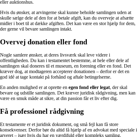
eller auktionshus.
Hvis du ønsker, at arvingerne skal kunne beholde samlingen uden at
skulle sælge dele af den for at betale afgift, kan du overveje at afsætte
midler i boet til at dække afgiften. Det kan være en stor hjælp for dem,
der gerne vil bevare samlingen intakt.
Overvej donation eller fond
Nogle samlere ønsker, at deres livsværk skal leve videre i
offentligheden. Du kan i testamentet bestemme, at hele eller dele af
samlingen skal doneres til et museum, en forening eller en fond. Det
kræver dog, at modtageren accepterer donationen – derfor er det en
god idé at tage kontakt på forhånd og aftale betingelserne.
En anden mulighed er at oprette en
egen fond eller legat
, der skal
bevare og udstille samlingen. Det kræver juridisk rådgivning, men kan
være en smuk måde at sikre, at din passion får et liv efter dig.
Få professionel rådgivning
Et testamente er et juridisk dokument, og små fejl kan få store
konsekvenser. Derfor bør du altid få hjælp af en advokat med speciale i
arveret – især hvis du har en værdifuld eller kompleks samling.