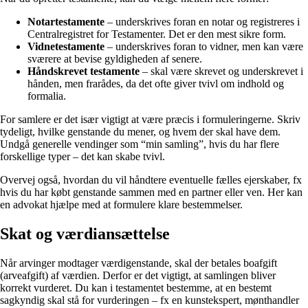
Notartestamente
– underskrives foran en notar og registreres i
Centralregistret for Testamenter. Det er den mest sikre form.
Vidnetestamente
– underskrives foran to vidner, men kan være
sværere at bevise gyldigheden af senere.
Håndskrevet testamente
– skal være skrevet og underskrevet i
hånden, men frarådes, da det ofte giver tvivl om indhold og
formalia.
For samlere er det især vigtigt at være præcis i formuleringerne. Skriv
tydeligt, hvilke genstande du mener, og hvem der skal have dem.
Undgå generelle vendinger som “min samling”, hvis du har flere
forskellige typer – det kan skabe tvivl.
Overvej også, hvordan du vil håndtere eventuelle fælles ejerskaber, fx
hvis du har købt genstande sammen med en partner eller ven. Her kan
en advokat hjælpe med at formulere klare bestemmelser.
Skat og værdiansættelse
Når arvinger modtager værdigenstande, skal der betales boafgift
(arveafgift) af værdien. Derfor er det vigtigt, at samlingen bliver
korrekt vurderet. Du kan i testamentet bestemme, at en bestemt
sagkyndig skal stå for vurderingen – fx en kunstekspert, mønthandler