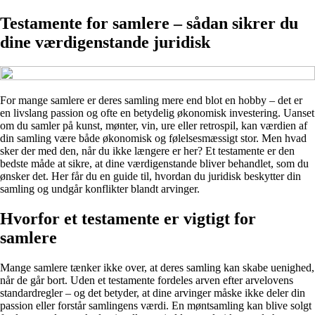
Testamente for samlere – sådan sikrer du
dine værdigenstande juridisk
For mange samlere er deres samling mere end blot en hobby – det er
en livslang passion og ofte en betydelig økonomisk investering. Uanset
om du samler på kunst, mønter, vin, ure eller retrospil, kan værdien af
din samling være både økonomisk og følelsesmæssigt stor. Men hvad
sker der med den, når du ikke længere er her? Et testamente er den
bedste måde at sikre, at dine værdigenstande bliver behandlet, som du
ønsker det. Her får du en guide til, hvordan du juridisk beskytter din
samling og undgår konflikter blandt arvinger.
Hvorfor et testamente er vigtigt for
samlere
Mange samlere tænker ikke over, at deres samling kan skabe uenighed,
når de går bort. Uden et testamente fordeles arven efter arvelovens
standardregler – og det betyder, at dine arvinger måske ikke deler din
passion eller forstår samlingens værdi. En møntsamling kan blive solgt