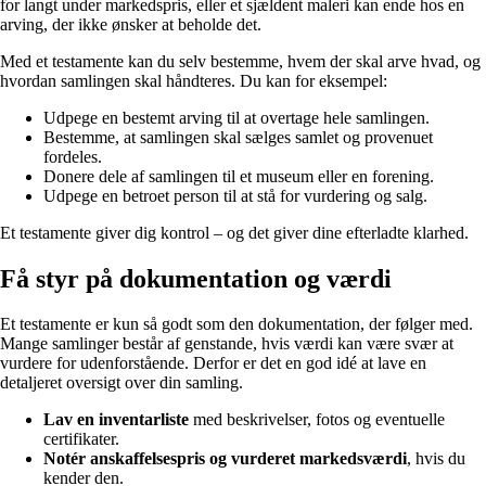
for langt under markedspris, eller et sjældent maleri kan ende hos en
arving, der ikke ønsker at beholde det.
Med et testamente kan du selv bestemme, hvem der skal arve hvad, og
hvordan samlingen skal håndteres. Du kan for eksempel:
Udpege en bestemt arving til at overtage hele samlingen.
Bestemme, at samlingen skal sælges samlet og provenuet
fordeles.
Donere dele af samlingen til et museum eller en forening.
Udpege en betroet person til at stå for vurdering og salg.
Et testamente giver dig kontrol – og det giver dine efterladte klarhed.
Få styr på dokumentation og værdi
Et testamente er kun så godt som den dokumentation, der følger med.
Mange samlinger består af genstande, hvis værdi kan være svær at
vurdere for udenforstående. Derfor er det en god idé at lave en
detaljeret oversigt over din samling.
Lav en inventarliste
med beskrivelser, fotos og eventuelle
certifikater.
Notér anskaffelsespris og vurderet markedsværdi
, hvis du
kender den.