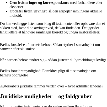
Gem kvitteringer og korrespondance
med forhandlere eller
eksperter.
Opdater listen jævnligt
, så den afspejler samlingens aktuelle
indhold.
Du kan vedlægge listen som bilag til testamentet eller opbevare den et
sikkert sted, hvor dine arvinger ved, de kan finde den. Det gør det
langt lettere at håndtere samlingen korrekt og undgå misforståelser.
Fælles forståelse af barnets behov: Sådan styrker I samarbejdet om
samvær efter skilsmisse
Når barnets behov ændrer sig – sådan justerer du børnebidraget lovligt
Fælles forældremyndighed: Forældres pligt til at samarbejde om
barnets opdragelse
Ægteskabets juridiske rammer verden over – hvad adskiller landene?
Juridiske muligheder – og faldgruber
Når du opretter testamente, kan du vælge mellem flere former: